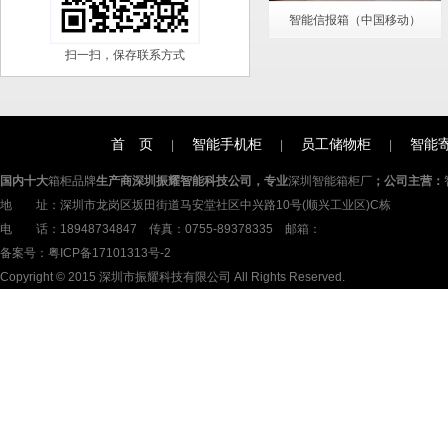
智能信报箱（中国移动）
扫一扫，保存联系方式
首 页
智能手机柜
员工储物柜
智能
|
|
|
国内十大
箱柜品牌
生产商深圳振耀智能科技公司，专业
深圳智能箱柜厂
；公司主营：
地 址：深圳市龙岗区坂田街道马安堂社区中兴路10号(顺兴工业区)C栋
电 话：18948734847 传真：0755-89378335 邮箱：
备案号：
粤ICP备17101313号-2
Copyright © 2015 深圳市振耀科技有限公司 All Rights Reserved.