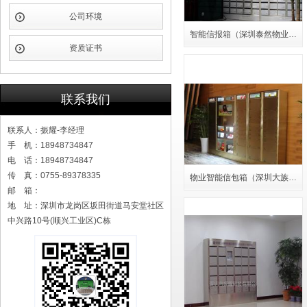
公司环境
智能信报箱（深圳泰然物业…
资质证书
联系我们
联系人：振耀-李经理
手 机：18948734847
电 话：18948734847
传 真：0755-89378335
物业智能信包箱（深圳大族…
邮 箱：
地 址：深圳市龙岗区坂田街道马安堂社区
中兴路10号(顺兴工业区)C栋