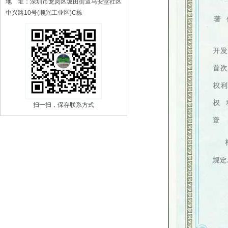
地 址：深圳市龙岗区坂田街道马安堂社区
中兴路10号(顺兴工业区)C栋
扫一扫，保存联系方式