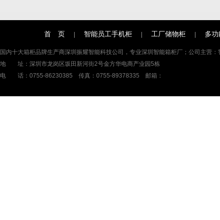
首 页
智能员工手机柜
工厂储物柜
多功
|
|
|
国内十大
箱柜品牌
生产商深圳振耀智能科技公司，专业
深圳智能箱柜厂
；公司主营：
地 址：深圳市龙岗区坂田新河街2号金方华电商产业园5栋
电 话：0755-86230385 传真：0755-89378335 邮箱：